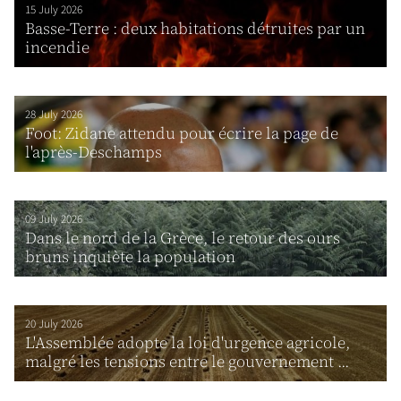
15 July 2026
Basse-Terre : deux habitations détruites par un
incendie
28 July 2026
Foot: Zidane attendu pour écrire la page de
l'après-Deschamps
09 July 2026
Dans le nord de la Grèce, le retour des ours
bruns inquiète la population
20 July 2026
L'Assemblée adopte la loi d'urgence agricole,
malgré les tensions entre le gouvernement ...