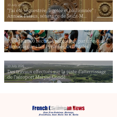
10 July 2026
"J'ai été séquestrée, ligotée et bâillonnée" :
Annick Petrus, sénatrice de Saint-M...
05 July 2026
Plus de 1.300 hectares parcourus par un nouvel
incendie dans les Pyrénées-Orientales
13 July 2026
Des travaux effectués sur la piste d'atterrissage
de l'aéroport Maryse Condé