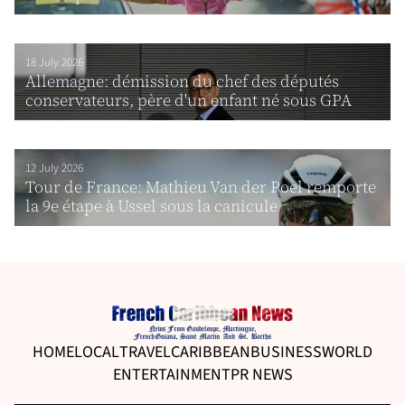
18 July 2026
Allemagne: démission du chef des députés
conservateurs, père d'un enfant né sous GPA
12 July 2026
Tour de France: Mathieu Van der Poel remporte
la 9e étape à Ussel sous la canicule
HOME
LOCAL
TRAVEL
CARIBBEAN
BUSINESS
WORLD
ENTERTAINMENT
PR NEWS