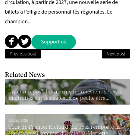
circulation, à partir de 2027, une nouvelle série de
billets à l'effigie de personnalités régionales. Le
champion...
Support us
Previous post
Next post
Related News
16 July 2026
"Aucun repos": les marins indonésiens souvent
maltraités sur les bateaux de pêche étra...
23 July 2026
Tour de France: Richard Carapaz remporte la
18e étape au sommet d'Orcières-Merlette