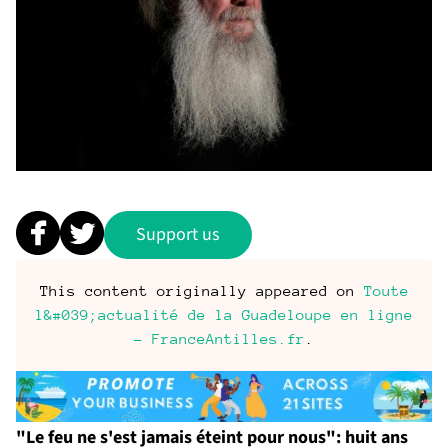
Support us
This content originally appeared on
Toute
l&#039;actualité de la Guadeloupe en ligne
- FranceAntilles.fr
.
"Le feu ne s'est jamais éteint pour nous": huit ans