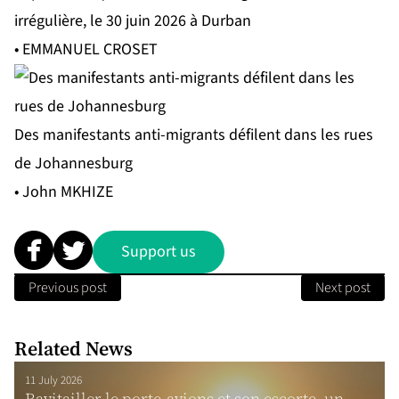
irrégulière, le 30 juin 2026 à Durban
• EMMANUEL CROSET
Des manifestants anti-migrants défilent dans les rues
de Johannesburg
• John MKHIZE
Support us
Previous post
Next post
Related News
11 July 2026
Ravitailler le porte-avions et son escorte, un