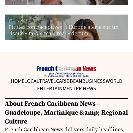
17 July 2026
Pilules contraceptives : l’Europe alerte sur un
risque « faible mais réel » de tum...
HOME
LOCAL
TRAVEL
CARIBBEAN
BUSINESS
WORLD
ENTERTAINMENT
PR NEWS
About French Caribbean News –
Guadeloupe, Martinique &amp; Regional
Culture
French Caribbean News delivers daily headlines,