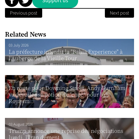
Support us
Previous post
Next post
Related News
03 July 2026
La préfecture interdit la "Bahia Experience" à
l'Auberge de la Vieille Tour
28 June 2026
En route pour Downing Street, Andy Burnham
va dévoiler sa potion de "choc" pour le
Royaum...
03 August 2026
Trump annonce une reprise des négociations
lundi, l'Iran dément