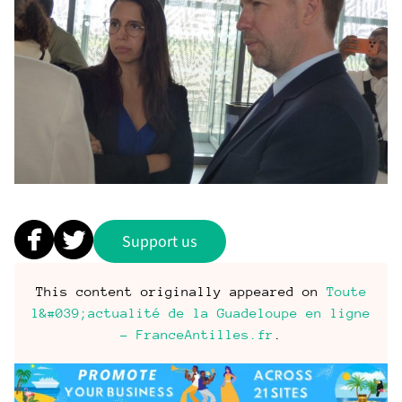
Support us
This content originally appeared on
Toute
l&#039;actualité de la Guadeloupe en ligne
- FranceAntilles.fr
.