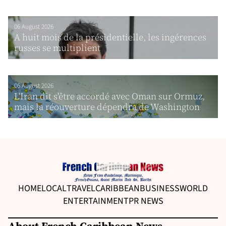
06 August 2026
A huit mois de la présidentielle, les ingérences
russes se multiplient
06 August 2026
L'Iran dit s'être accordé avec Oman sur Ormuz,
mais la réouverture dépendra de Washington
HOME
LOCAL
TRAVEL
CARIBBEAN
BUSINESS
WORLD
ENTERTAINMENT
PR NEWS