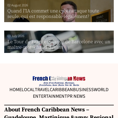
02 August 2026
Quand l'IA commet une cyberattaque toute
seule, qui est responsable légalement?
03 July 2026
Le Tour de France s'élance de Barcelone avec un
maître-mot: chaud devant
HOME
LOCAL
TRAVEL
CARIBBEAN
BUSINESS
WORLD
ENTERTAINMENT
PR NEWS
About French Caribbean News –
Guadeloupe, Martinique &amp; Regional