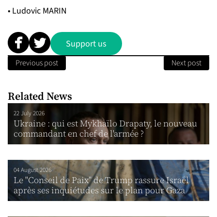
• Ludovic MARIN
Support us
Previous post
Next post
Related News
22 July 2026
Ukraine : qui est Mykhaïlo Drapaty, le nouveau
commandant en chef de l'armée ?
04 August 2026
Le "Conseil de Paix" de Trump rassure Israël
après ses inquiétudes sur le plan pour Gaza