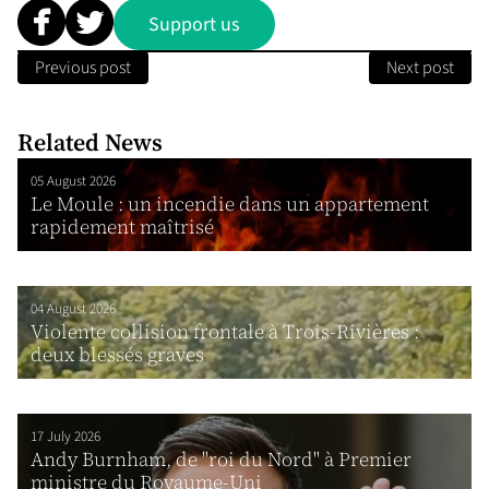
Support us
Previous post
Next post
Related News
05 August 2026
Le Moule : un incendie dans un appartement
rapidement maîtrisé
04 August 2026
Violente collision frontale à Trois-Rivières :
deux blessés graves
17 July 2026
Andy Burnham, de "roi du Nord" à Premier
ministre du Royaume-Uni