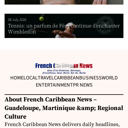
08 July 2026
Tennis: un parfum de Féry continue d'enchanter
Wimbledon
HOME
LOCAL
TRAVEL
CARIBBEAN
BUSINESS
WORLD
ENTERTAINMENT
PR NEWS
About French Caribbean News –
Guadeloupe, Martinique &amp; Regional
Culture
French Caribbean News delivers daily headlines,