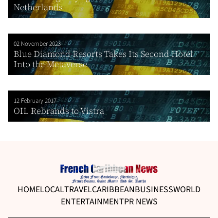
Netherlands
02 November 2023
Blue Diamond Resorts Takes Its Second Hotel
Into the Metaverse
12 February 2017
OIL Rebrands to Vistra
HOME
LOCAL
TRAVEL
CARIBBEAN
BUSINESS
WORLD
ENTERTAINMENT
PR NEWS