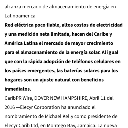
alcanza mercado de almacenamiento de energía en
Latinoamerica
R
ed el
é
ctrica
poco fiable,
altos costos de electricidad
y
una
medici
ó
n neta
limitada,
hacen del Caribe y
Am
é
rica Latina el mercado de mayor crecimiento
para el almacenamiento de
la energía solar.
Al igual
que
con la rápida
adopció
n de tel
é
fonos celulares en
los pa
í
ses emergentes,
las bater
í
as solares
para los
hogares
son un ajuste natural con beneficios
inmediatos.
CaribPR Wire, DOVER NEW HAMPSHIRE, Abril 11 del
2016 —Elecyr Corporation ha anunciado el
nombramiento de Michael Kelly como presidente de
Elecyr Carib Ltd, en Montego Bay, Jamaica. La nueva