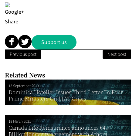
Share
Support us
Previous post
Next post
Related News
13 September 2013
Dominica Hotelier Issues Third Letter To Four
Prime Ministers On LIAT Crisis
18 March 2021
Canada Life Reinsurance announces €4.7
Billion longevity agreement with Athora