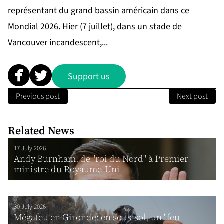
représentant du grand bassin américain dans ce
Mondial 2026. Hier (7 juillet), dans un stade de
Vancouver incandescent,...
Support us
Previous post
Next post
Related News
17 July 2026
Andy Burnham, de "roi du Nord" à Premier
ministre du Royaume-Uni
30 July 2026
Mégafeu en Gironde: en sous-sol, un "feu