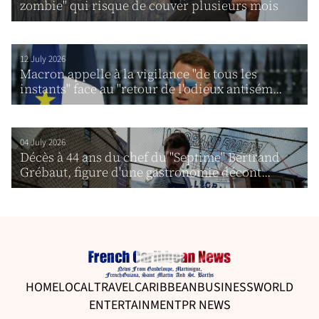
zombie" qui risque de couver plusieurs mois
12 July 2026
Macron appelle à la vigilance "de tous les
instants" face au "retour de l'odieux antisém...
04 July 2026
Décès à 44 ans du chef du "Septime" Bertrand
Grébaut, figure d'une gastronomie décont...
HOME
LOCAL
TRAVEL
CARIBBEAN
BUSINESS
WORLD
ENTERTAINMENT
PR NEWS